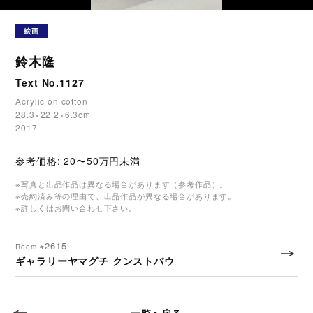
絵画
鈴木隆
Text No.1127
Acrylic on cotton
28.3×22.2×6.3cm
2017
参考価格: 20〜50万円未満
※写真と出品作品は異なる場合があります（参考作品）。
※売約済み等の理由で、出品作品が異なる場合があります。
※詳しくはお問い合わせ下さい。
2615
Room #
ギャラリーヤマグチ クンストバウ
一覧へ戻る