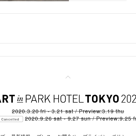
2020.3.20 fri - 3.21 sat / Preview:3.19 thu
2020.9.26 sat - 9.27 sun / Preview:9.25 fr
Cancelled