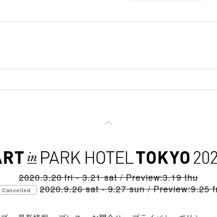
2020.3.20 fri - 3.21 sat / Preview:3.19 thu
2020.9.26 sat - 9.27 sun / Preview:9.25 fr
Cancelled